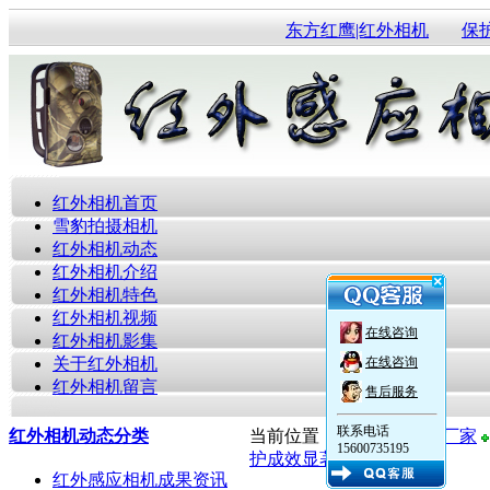
东方红鹰|红外相机
保
红外相机首页
雪豹拍摄相机
红外相机动态
红外相机介绍
红外相机特色
红外相机视频
在线咨询
红外相机影集
关于红外相机
在线咨询
红外相机留言
售后服务
联系电话
红外相机动态分类
当前位置：
红外感应相机厂家
15600735195
护成效显著
红外感应相机成果资讯