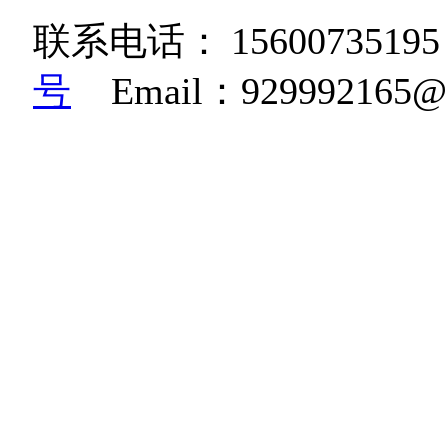
联系电话：
15600735195
号
Email：92999216
K36W高清相机|博立码杰红
糊相机|BG668鸟类监测相
机|生物多样性监测相机
机|红外自动感应监测相机|雪
感应相机|BG830红外
规范相机|野生动物远红
摄动物的自动相机|野保动