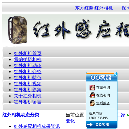
东方红鹰|红外相机
保
红外相机首页
雪豹拍摄相机
红外相机动态
红外相机介绍
红外相机特色
红外相机视频
在线咨询
红外相机影集
关于红外相机
在线咨询
红外相机留言
售后服务
联系电话
红外相机动态分类
当前位置：
红外感应相机厂家
15600735195
变化
红外感应相机成果资讯